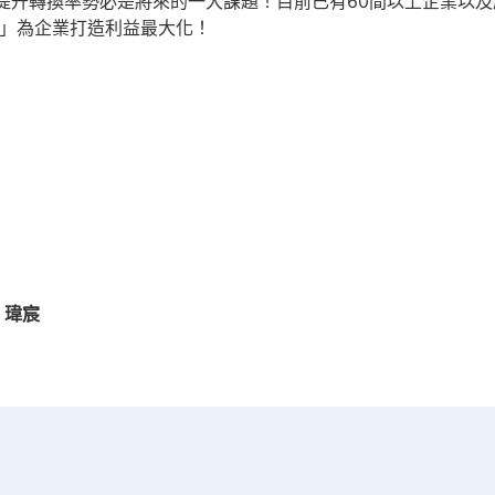
升轉換率勢必是將來的一大課題！目前已有60間以上企業以及廣告
收費」為企業打造利益最大化！
 瑋宸