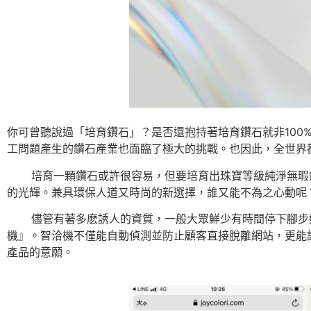
你可曾聽說過「培育鑽石」？是否還抱持著培育鑽石就非10
工問題產生的鑽石產業也面臨了極大的挑戰。也因此，全世界
培育一顆鑽石或許很容易，但要培育出珠寶等級純淨無瑕的
的光輝。兼具環保人道又時尚的新選擇，誰又能不為之心動呢
儘管有著多麽誘人的資質，一般大眾鮮少有時間停下腳步好好的去欣
機』。智洽機不僅能自動偵測並防止顧客直接脫離網站，更能誘
產品的意願。