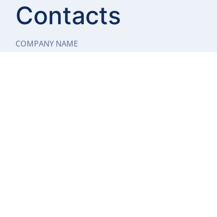
Contacts
COMPANY NAME
日商邦德電子商務股份有限公司
LOCATION NAME
10595 台北市松山區復興北路57號2樓之1
TEL
070-1018-9455
SUPPORT
hitobito.support@hitobito.co.jp