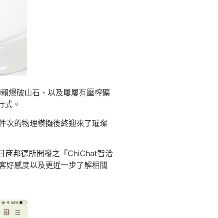
仰賴爆破山石、以及屢屢有壓榨礦
行式。
件次的物理模擬後終迎來了璀璨
邦德所開發之『ChiChat智洽
顧客好感度以及更近一步了解相關