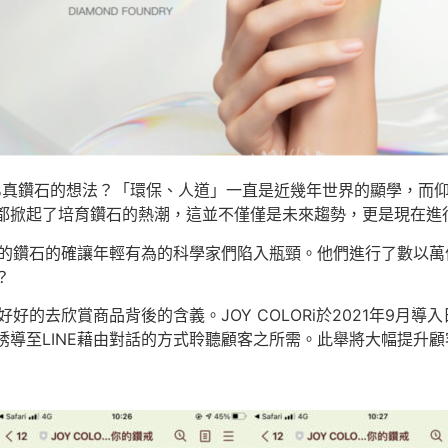
0%真鑽石的想法？「環保、人道」一直是近幾年世界的顯學，而
都掀起了培育鑽石的熱潮，這並不僅僅是未來趨勢，更是現在進
鑽石的確讓年輕有為的科學家們陷入瓶頸。他們進行了數以萬
？
賞商品背後的含義。JOY COLORi於2021年9月導入日商
導至LINE藉由對話的方式聆聽顧客之所需。此舉將大幅提升